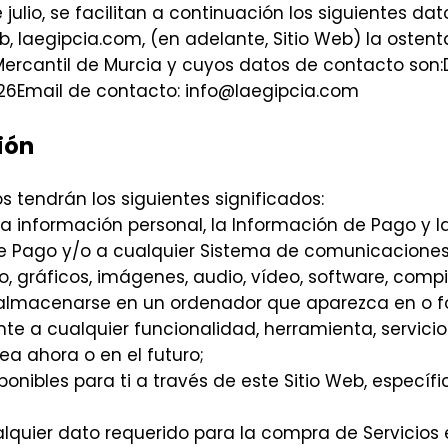
 julio, se facilitan a continuación los siguientes d
web, laegipcia.com, (en adelante, Sitio Web) la osten
 Mercantil de Murcia y cuyos datos de contacto son:D
26Email de contacto: info@laegipcia.com
ión
s tendrán los siguientes significados:
la información personal, la Información de Pago y la
e Pago y/o a cualquier Sistema de comunicaciones 
to, gráficos, imágenes, audio, vídeo, software, comp
almacenarse en un ordenador que aparezca en o fo
ente a cualquier funcionalidad, herramienta, servic
sea ahora o en el futuro;
 disponibles para ti a través de este Sitio Web, espe
alquier dato requerido para la compra de Servicios e